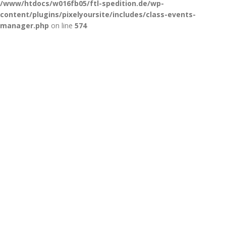
/www/htdocs/w016fb05/ftl-spedition.de/wp-
content/plugins/pixelyoursite/includes/class-events-
manager.php
on line
574