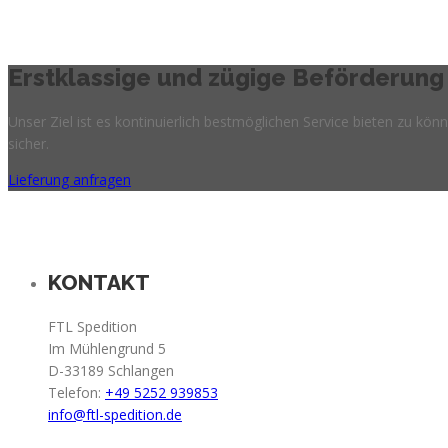
Erstklassige und zügige Beförderung 
Unser Ziel ist es kontinuierlich bestmöglichen Service bieten zu k
sicher.
Lieferung anfragen
KONTAKT
FTL Spedition
Im Mühlengrund 5
D-33189 Schlangen
Telefon:
+49 5252 939853
info@ftl-spedition.de