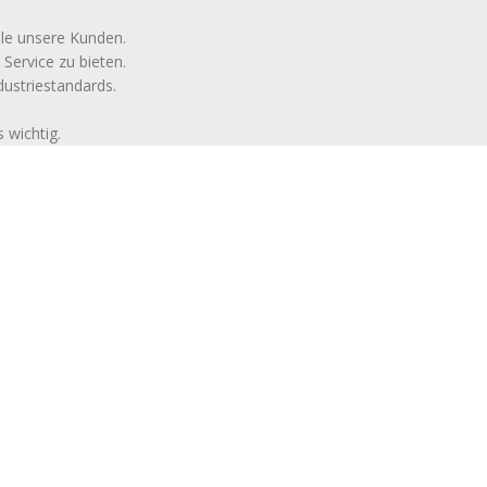
alle unsere Kunden.
Service zu bieten.
ustriestandards.
 wichtig.