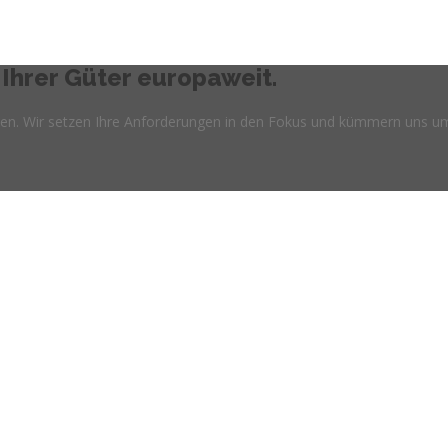
Ihrer Güter europaweit.
önnen. Wir setzen Ihre Anforderungen in den Fokus und kümmern uns um